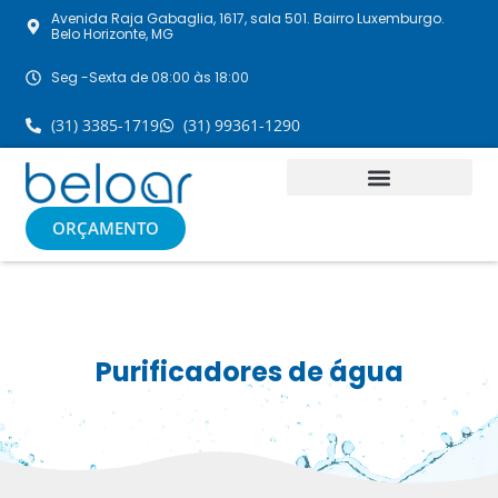
Avenida Raja Gabaglia, 1617, sala 501. Bairro Luxemburgo.
Belo Horizonte, MG
Seg -Sexta de 08:00 às 18:00
(31) 3385-1719
(31) 99361-1290
ORÇAMENTO
Purificadores de água