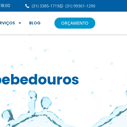
18:00
(31) 3385-1719
(31) 99361-1290
RVIÇOS
BLOG
ORÇAMENTO
 bebedouros