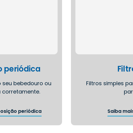
o periódica
Filt
o seu bebedouro ou
Filtros simples pa
a corretamente.
par
posição periódica
Saiba mais