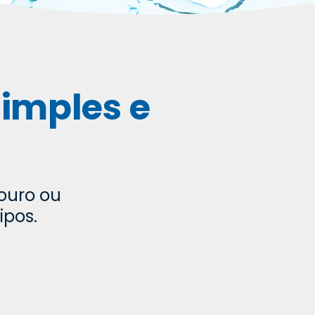
simples e
ouro ou
ipos.