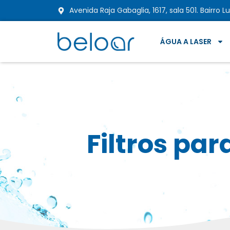
Avenida Raja Gabaglia, 1617, sala 501. Bairro
ÁGUA A LASER
Filtros pa