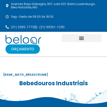
Avenida Raja Gabaglia, 1617, sala 501. Bairro Luxemburgo.
Belo Horizonte, MG
Seg -Sexta de 08:00 às 18:00
(31) 3385-1719
(31) 99361-1290
ORÇAMENTO
[RANK_MATH_BREADCRUMB]
Bebedouros Industriais