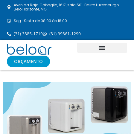
Avenida Raja Gabaglia, 1617, sala 501. Bairro Luxemburgo.
Belo Horizonte, MG
Seg -Sexta de 08:00 às 18:00
(31) 3385-1719
(31) 99361-1290
ORÇAMENTO