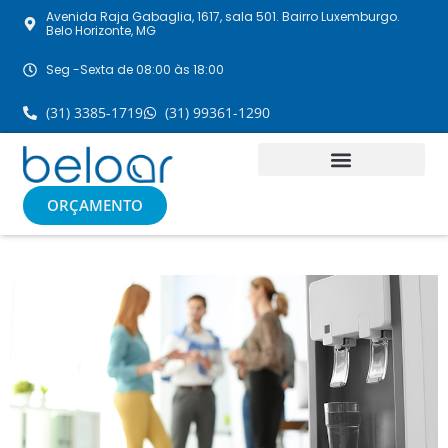
Avenida Raja Gabaglia, 1617, sala 501. Bairro Luxemburgo.
Belo Horizonte, MG
Seg -Sexta de 08:00 às 18:00
(31) 3385-1719
(31) 99361-1290
ORÇAMENTO